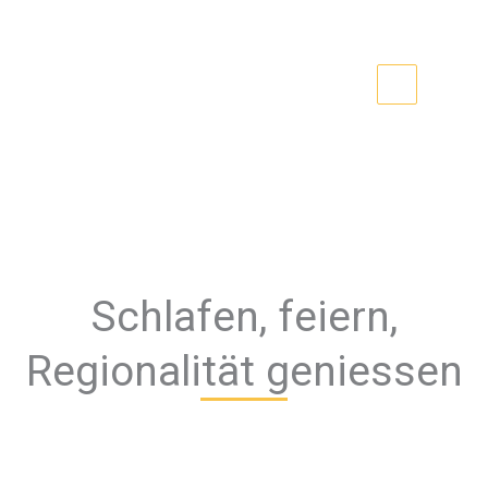
Zum
Inhalt
springen
Familie Hepperle
Kirchheimer Gastlichkeit seit 1879
Schlafen, feiern,
Regionalität geniessen