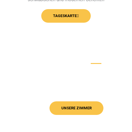
TAGESKARTE
Zentral gelegen
Unsere gemütlichen Zimmer sind ausgestattet mit
W-Lan, TV und einem Badezimmer mit Dusche, WC
und Fön. Teilweise verfügen unsere Zimmer auch
über eine Minibar und ein Telefon.
UNSERE ZIMMER