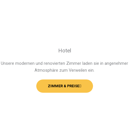
Hotel
Unsere modernen und reno­­vierten Zim­­mer laden sie in angenehmer
Atmo­­sphäre zum Ver­­weilen ein.
ZIMMER & PREISE